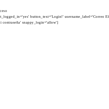
oceso
t_logged_in='yes' button_text='Login!' username_label='Correo El
 contraseña' snappy_login='allow']