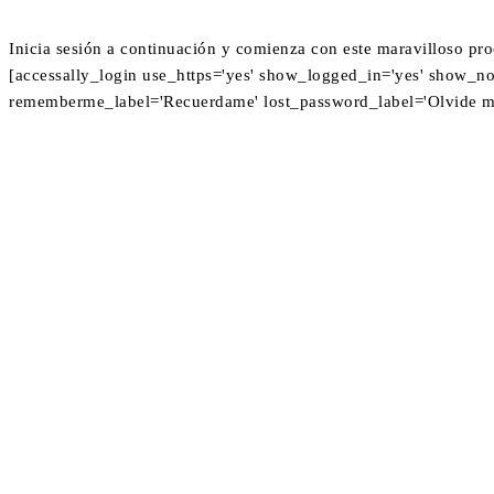
Inicia sesión a continuación y comienza con este maravilloso pr
[accessally_login use_https='yes' show_logged_in='yes' show_no
rememberme_label='Recuerdame' lost_password_label='Olvide mi