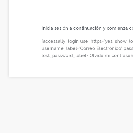
Inicia sesión a continuación y comienza 
[accessally_login use_https='yes' show_l
username_label='Correo Electrónico' pa
lost_password_label='Olvide mi contraseñ