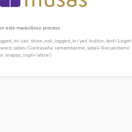
con este maravilloso proceso
ogged_in='yes' show_not_logged_in='yes' button_text='Login!
ssword_label='Contraseña' rememberme_label='Recuerdame'
a' snappy_login='allow']