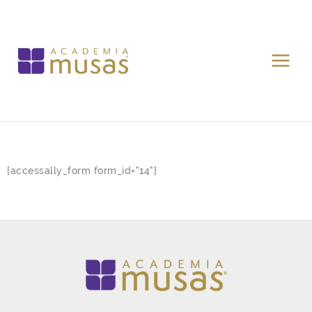
Ir
al
contenido
[accessally_form form_id="14"]