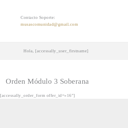
Ir
al
contenido
Contacto Soporte:
musascomunidad@gmail.com
Hola, [accessally_user_firstname]
Orden Módulo 3 Soberana
[accessally_order_form offer_id=»16″]