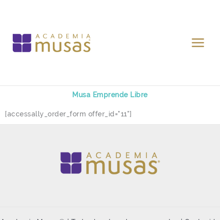
Ir
al
contenido
Musa Emprende Libre
[accessally_order_form offer_id="11"]