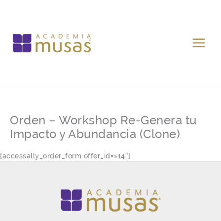
Ir
al
contenido
Orden – Workshop Re-Genera tu
Impacto y Abundancia (Clone)
[accessally_order_form offer_id=»14″]